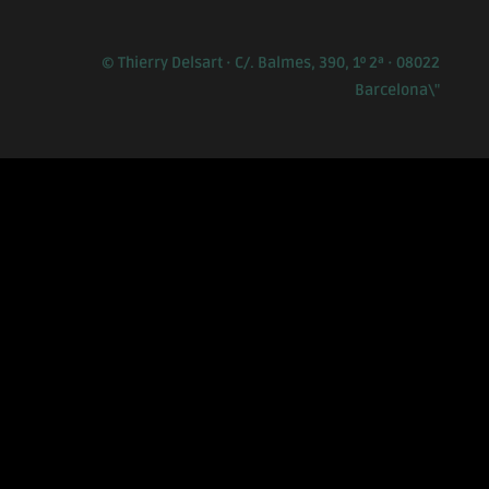
© Thierry Delsart · C/. Balmes, 390, 1º 2ª · 08022
Barcelona\"