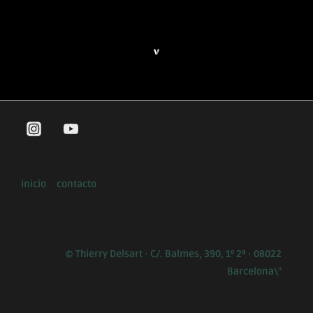
inicio
contacto
© Thierry Delsart · C/. Balmes, 390, 1º 2ª · 08022
Barcelona\"